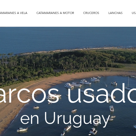
AMARANES A VELA
CATAMARANES A MOTOR
CRUCEROS
LANCHAS
US
arcos usad
en Uruguay