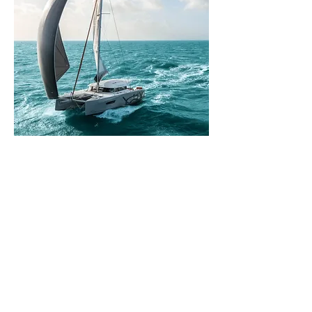
La encarnación pura del ADN Excess. Es
el fruto de un trabajo de diseño
dedicado y una implementación
industrial específica de la marca. Es un
yate de crucero a la vez dinámico y
lúdico, de líneas tensas.
Descubrir el barco