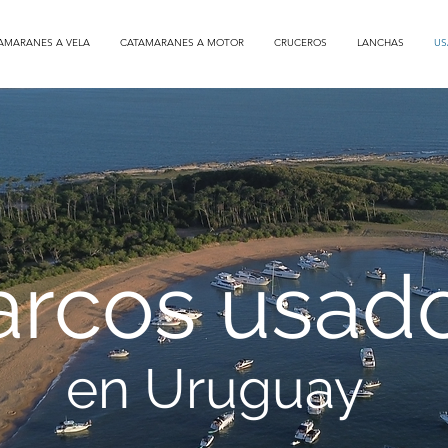
AMARANES A VELA
CATAMARANES A MOTOR
CRUCEROS
LANCHAS
US
arcos usad
en Uruguay