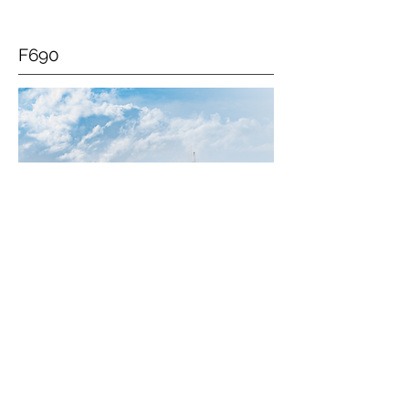
F690
La nueva PRESTIGE 690 se une a la
gama F-Line. Este nuevo yate refleja el
ADN de la marca e incorpora todas las